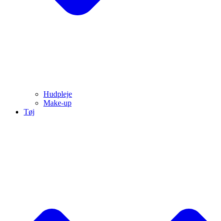
Hudpleje
Make-up
Tøj