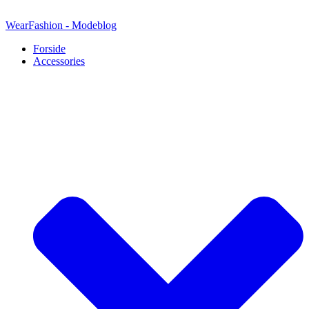
Videre
til
WearFashion - Modeblog
indhold
Forside
Accessories