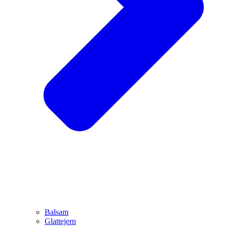
Balsam
Glattejern