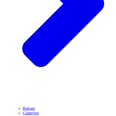
Balsam
Glattejern