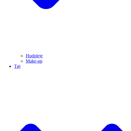
Hudpleje
Make-up
Tøj