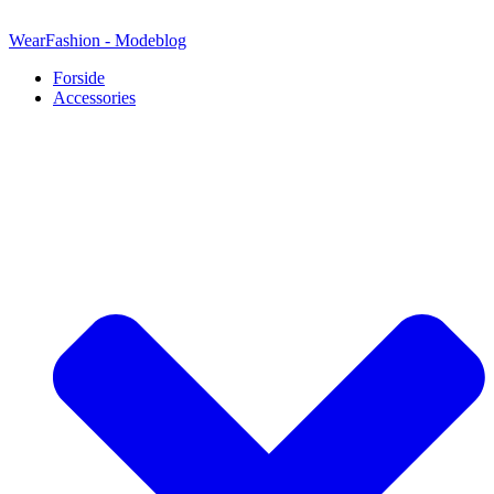
Videre
til
WearFashion - Modeblog
indhold
Forside
Accessories