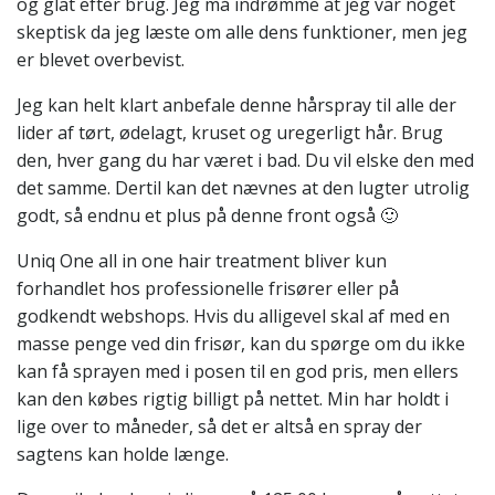
og glat efter brug. Jeg må indrømme at jeg var noget
skeptisk da jeg læste om alle dens funktioner, men jeg
er blevet overbevist.
Jeg kan helt klart anbefale denne hårspray til alle der
lider af tørt, ødelagt, kruset og uregerligt hår. Brug
den, hver gang du har været i bad. Du vil elske den med
det samme. Dertil kan det nævnes at den lugter utrolig
godt, så endnu et plus på denne front også 🙂
Uniq One all in one hair treatment bliver kun
forhandlet hos professionelle frisører eller på
godkendt webshops. Hvis du alligevel skal af med en
masse penge ved din frisør, kan du spørge om du ikke
kan få sprayen med i posen til en god pris, men ellers
kan den købes rigtig billigt på nettet. Min har holdt i
lige over to måneder, så det er altså en spray der
sagtens kan holde længe.