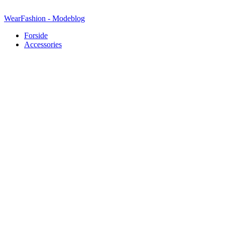
Videre
til
WearFashion - Modeblog
indhold
Forside
Accessories