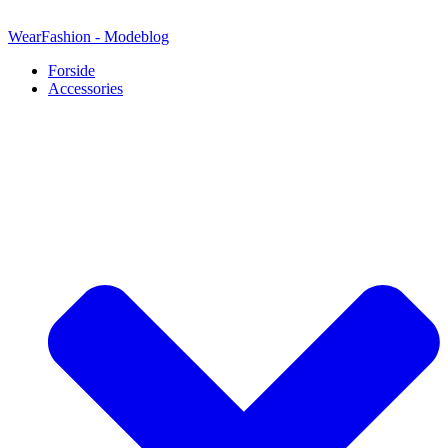
Videre
til
WearFashion - Modeblog
indhold
Forside
Accessories