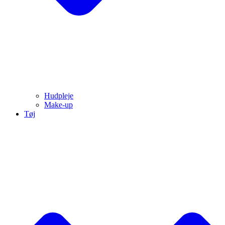
Hudpleje
Make-up
Tøj