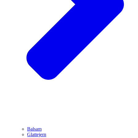
Balsam
Glattejern