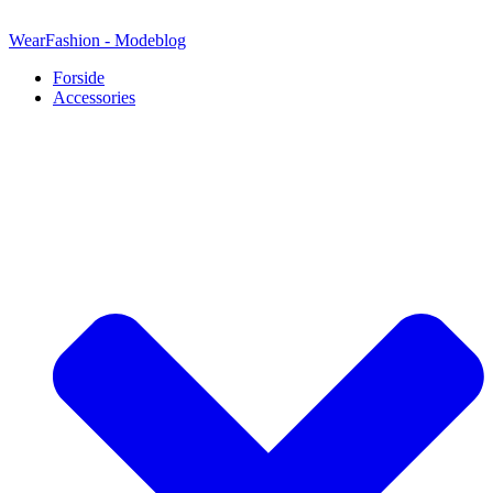
Videre
til
WearFashion - Modeblog
indhold
Forside
Accessories