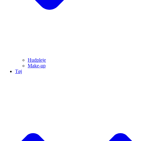
Hudpleje
Make-up
Tøj