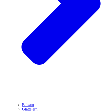
Balsam
Glattejern