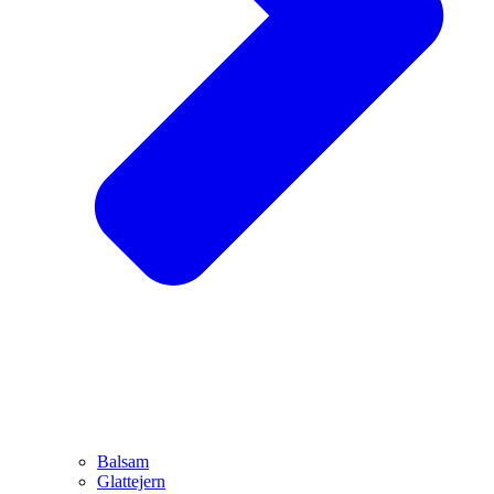
Balsam
Glattejern