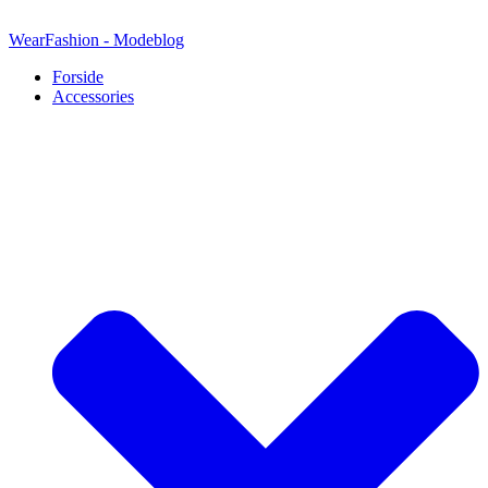
Videre
til
WearFashion - Modeblog
indhold
Forside
Accessories