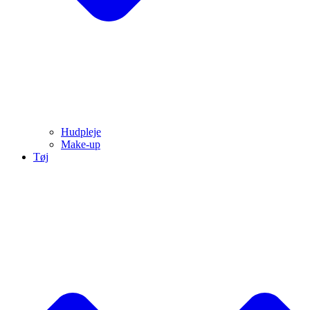
Hudpleje
Make-up
Tøj