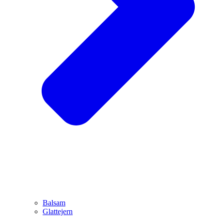
Balsam
Glattejern