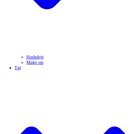
Hudpleje
Make-up
Tøj