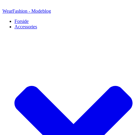
Videre
til
WearFashion - Modeblog
indhold
Forside
Accessories