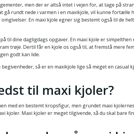
ngementer, men der er altså intet i vejen for, at tage på stra
at gå rundt nede i varmen i en maxikjole, vil kunne fortælle 
me omgivelser. En maxi kjole egner sig bestemt også til de hel
 på til dine dagligdags opgaver. En maxi kjole er simpelthen
ram trøje. Dertil får en kjole os også til, at fremstå mere fe
gen godt kan lide.
begivenheder, så er en maxikjole lige så meget en casual k
edst til maxi kjoler?
mmen med en bestemt kropsfigur, men grundet maxi kjolerne
 kjoler. Maxi kjoler er meget tilgivende, så du skal bare fi