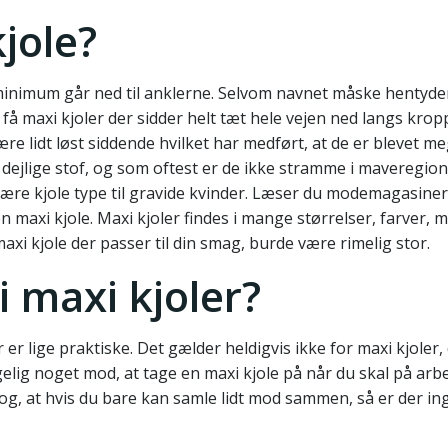
jole?
minimum går ned til anklerne. Selvom navnet måske hentyder
 få maxi kjoler der sidder helt tæt hele vejen ned langs krop
re lidt løst siddende hvilket har medført, at de er blevet m
dejlige stof, og som oftest er de ikke stramme i maveregione
ære kjole type til gravide kvinder. Læser du modemagasiner
n maxi kjole. Maxi kjoler findes i mange størrelser, farver, m
axi kjole der passer til din smag, burde være rimelig stor.
 maxi kjoler?
er er lige praktiske. Det gælder heldigvis ikke for maxi kjoler,
gelig noget mod, at tage en maxi kjole på når du skal på arbe
og, at hvis du bare kan samle lidt mod sammen, så er der in