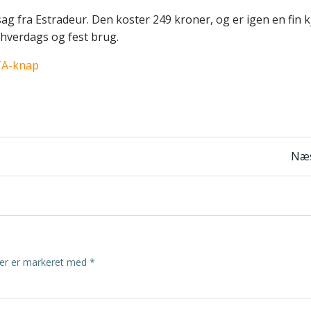
ag fra Estradeur. Den koster 249 kroner, og er igen en fin kjo
hverdags og fest brug.
n
Indlægsnavigatio
Næs
ter er markeret med
*