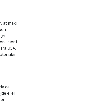
, at maxi
pen.
eget
n. Især i
 fra USA,
aterialer
 da de
jde eller
gen