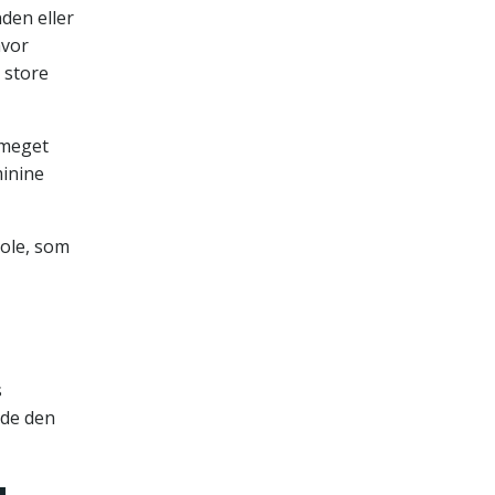
nden eller
hvor
t store
 meget
minine
jole, som
s
nde den