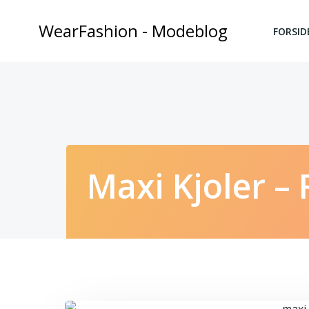
Videre
til
WearFashion - Modeblog
FORSID
indhold
Maxi Kjoler –