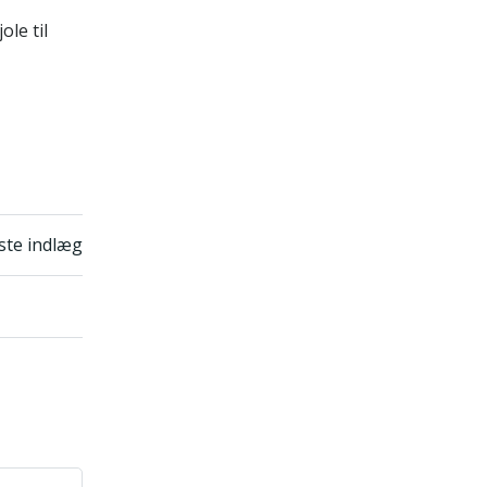
le til
n
te indlæg