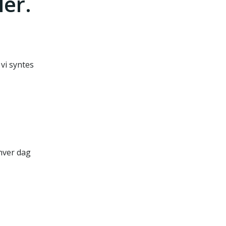
ler.
vi syntes
hver dag