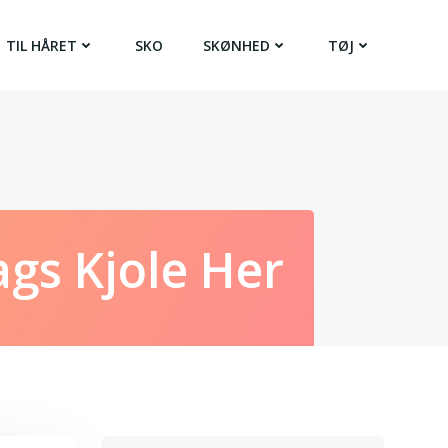
TIL HÅRET
SKO
SKØNHED
TØJ
ags Kjole Her