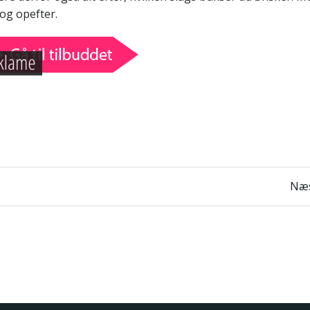
 og opefter.
n
Indlægsnavigatio
Næs