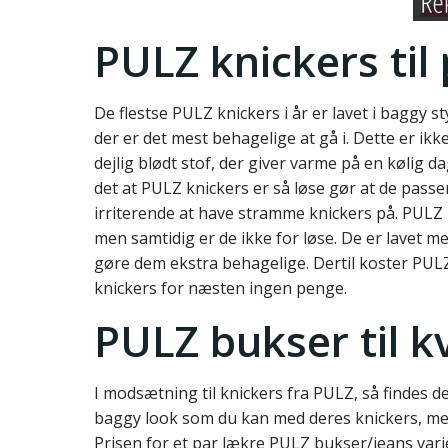
PULZ knickers til
De flestse PULZ knickers i år er lavet i baggy st
der er det mest behagelige at gå i. Dette er ik
dejlig blødt stof, der giver varme på en kølig
det at PULZ knickers er så løse gør at de passe
irriterende at have stramme knickers på. PULZ k
men samtidig er de ikke for løse. De er lavet me
gøre dem ekstra behagelige. Dertil koster PULZ
knickers for næsten ingen penge.
PULZ bukser til k
I modsætning til knickers fra PULZ, så findes 
baggy look som du kan med deres knickers, me
Prisen for et par lækre PULZ bukser/jeans vari