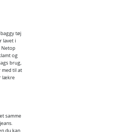
å baggy tøj
 lavet i
. Netop
 klamt og
dags brug,
 med til at
r lækre
 det samme
jeans.
Men du kan