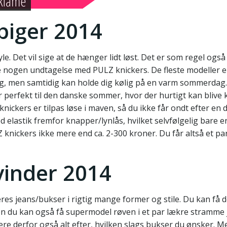
 piger 2014
yle. Det vil sige at de hænger lidt løst. Det er som regel ogs
ke nogen undtagelse med PULZ knickers. De fleste modeller er
 dag, men samtidig kan holde dig kølig på en varm sommerdag
r perfekt til den danske sommer, hvor der hurtigt kan blive
nickers er tilpas løse i maven, så du ikke får ondt efter en 
d elastik fremfor knapper/lynlås, hvilket selvfølgelig bare er
 knickers ikke mere end ca. 2-300 kroner. Du får altså et pa
vinder 2014
deres jeans/bukser i rigtig mange former og stile. Du kan få
n du kan også få supermodel røven i et par lækre stramme 
ere derfor også alt efter, hvilken slags bukser du ønsker. 