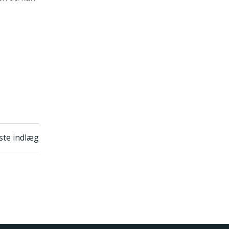
n
te indlæg