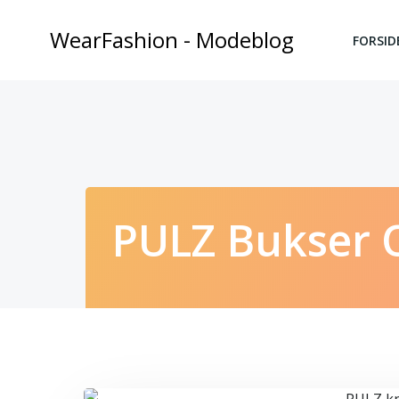
Videre
til
WearFashion - Modeblog
FORSID
indhold
PULZ Bukser O