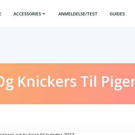
E
ACCESSORIES
ANMELDELSE/TEST
GUIDES
g Knickers Til Pige