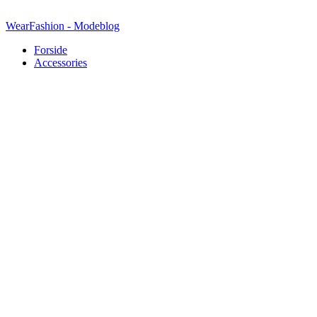
Videre
til
WearFashion - Modeblog
indhold
Forside
Accessories