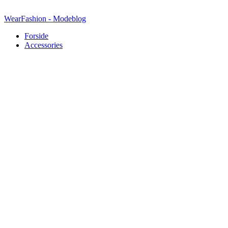
Videre
til
WearFashion - Modeblog
indhold
Forside
Accessories