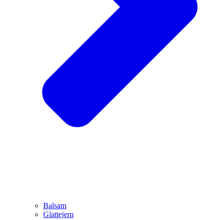
Balsam
Glattejern