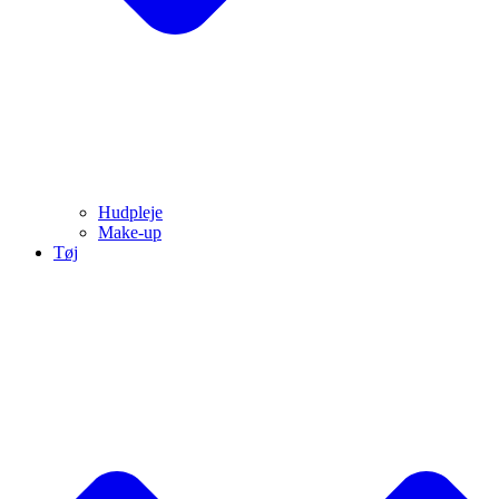
Hudpleje
Make-up
Tøj