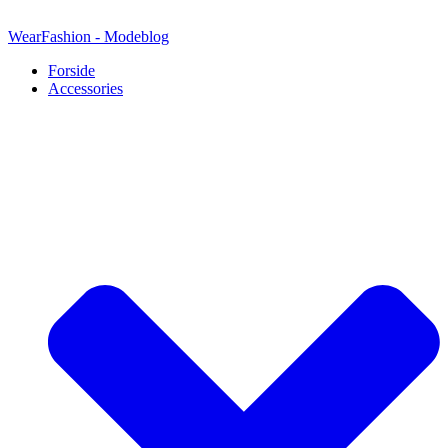
Videre
til
WearFashion - Modeblog
indhold
Forside
Accessories