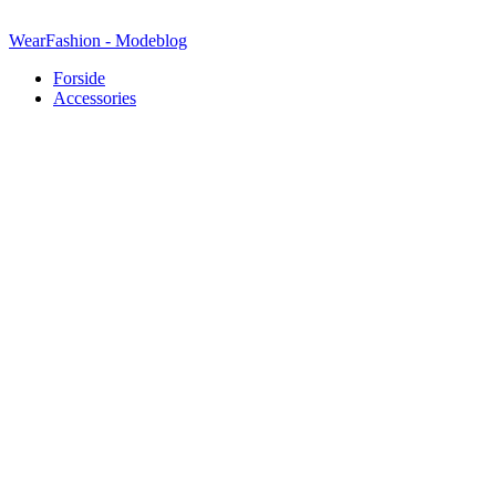
Videre
til
WearFashion - Modeblog
indhold
Forside
Accessories