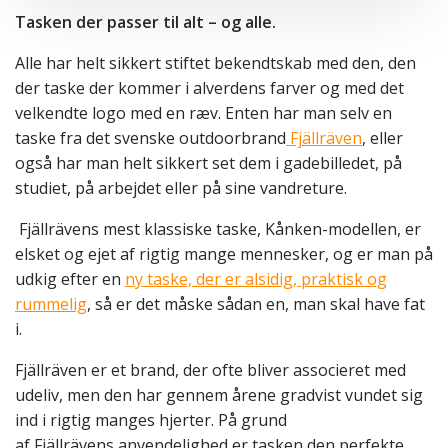
Tasken der passer til alt – og alle.
Alle har helt sikkert stiftet bekendtskab med den, den
der taske der kommer i alverdens farver og med det
velkendte logo med en ræv. Enten har man selv en
taske fra det svenske outdoorbrand
Fjällräven
, eller
også har man helt sikkert set dem i gadebilledet, på
studiet, på arbejdet eller på sine vandreture.
Fjällrävens
mest klassiske taske,
Kånken
-modellen, er
elsket og ejet af rigtig mange mennesker, og er man på
udkig efter en
ny taske, der er alsidig, praktisk og
rummelig
, så er det måske sådan en, man skal have fat
i.
Fjällräven
er et brand, der ofte bliver associeret med
udeliv, men den har gennem årene gradvist vundet sig
ind i rigtig manges hjerter. På grund
af
Fjällrävens
anvendelighed er tasken den perfekte