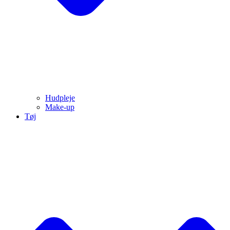
Hudpleje
Make-up
Tøj