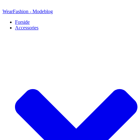
Videre
til
WearFashion - Modeblog
indhold
Forside
Accessories