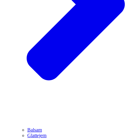
Balsam
Glattejern