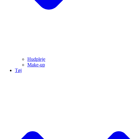
Hudpleje
Make-up
Tøj