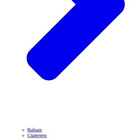
Balsam
Glattejern