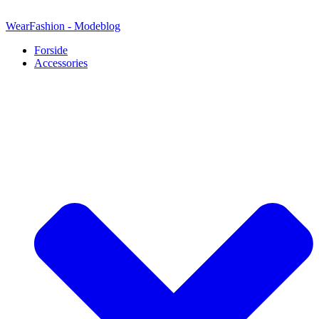
Videre
til
WearFashion - Modeblog
indhold
Forside
Accessories