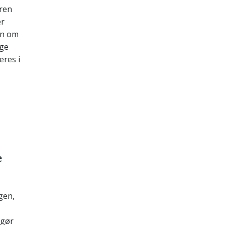
eren
er
en om
nge
eres i
e
gen,
 gør