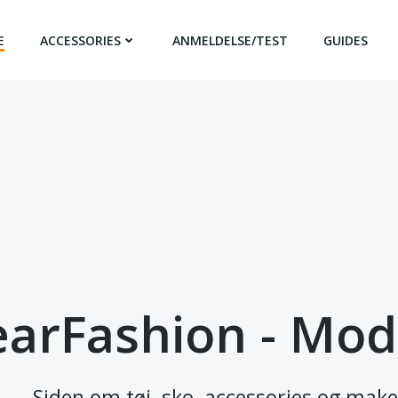
E
ACCESSORIES
ANMELDELSE/TEST
GUIDES
arFashion - Mod
Siden om tøj, sko, accessories og mak