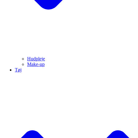
Hudpleje
Make-up
Tøj