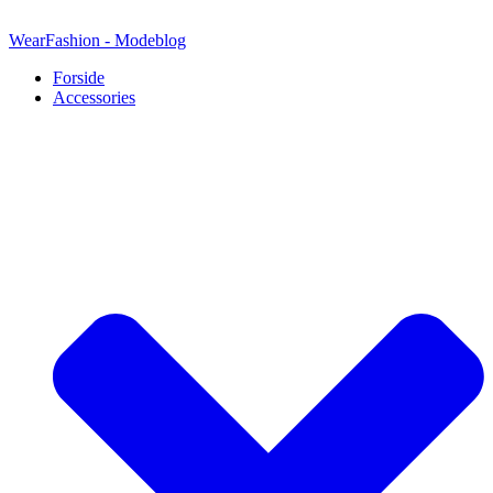
Videre
til
WearFashion - Modeblog
indhold
Forside
Accessories