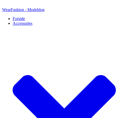
Videre
til
WearFashion - Modeblog
indhold
Forside
Accessories