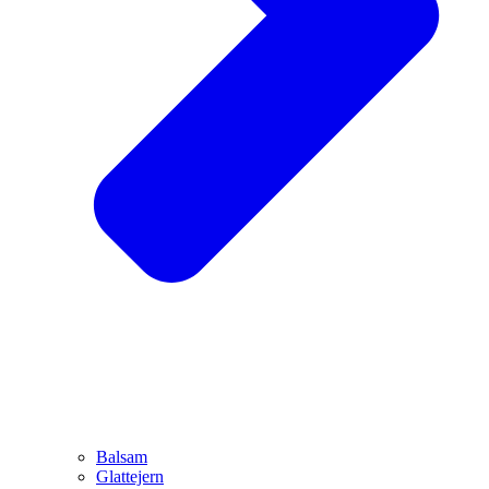
Balsam
Glattejern