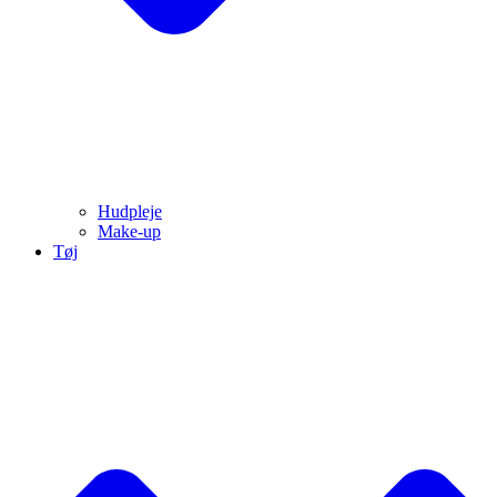
Hudpleje
Make-up
Tøj