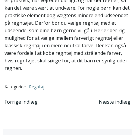
er praktisk, når vejret er dårligt, og når det regner, så
kan det være svært at undvære. For nogle børn kan det
praktiske element dog vægtens mindre end udseendet
på regntøjet. Derfor bør du vælge regntøj med et
udseende, som dine børn gerne vil gå i. Her er der rig
mulighed for at vælge imellem farverigt regntøj eller
klassisk regntøj i en mere neutral farve. Der kan også
være fordele i at købe regntøj med strålende farver,
hvis regntøjet skal sørge for, at dit barn er synlig ude i
regnen.
Kategorier:
Regntøj
Indlægsnavigation
Indlægsnavi
Forrige indlæg
Næste indlæg