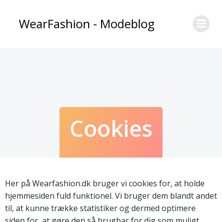
Videre
til
WearFashion - Modeblog
indhold
Cookies
Her på Wearfashion.dk bruger vi cookies for, at holde
hjemmesiden fuld funktionel. Vi bruger dem blandt andet
til, at kunne trække statistiker og dermed optimere
siden for, at gøre den så brugbar for dig som muligt.