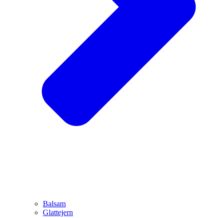
Balsam
Glattejern