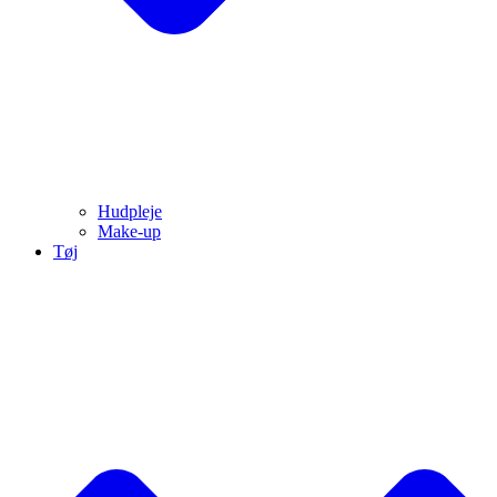
Hudpleje
Make-up
Tøj