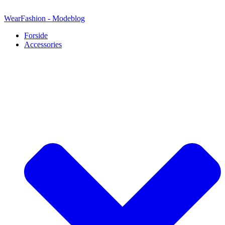
Videre
til
WearFashion - Modeblog
indhold
Forside
Accessories