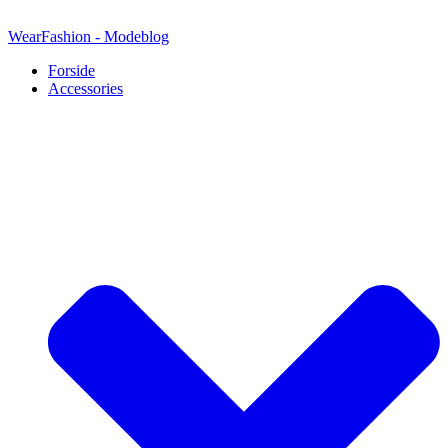
Videre
til
WearFashion - Modeblog
indhold
Forside
Accessories