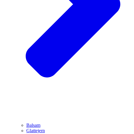
Balsam
Glattejern