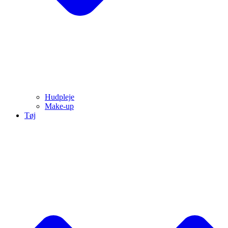
Hudpleje
Make-up
Tøj