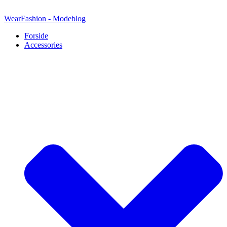
Videre
til
WearFashion - Modeblog
indhold
Forside
Accessories