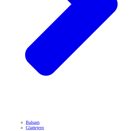
Balsam
Glattejern