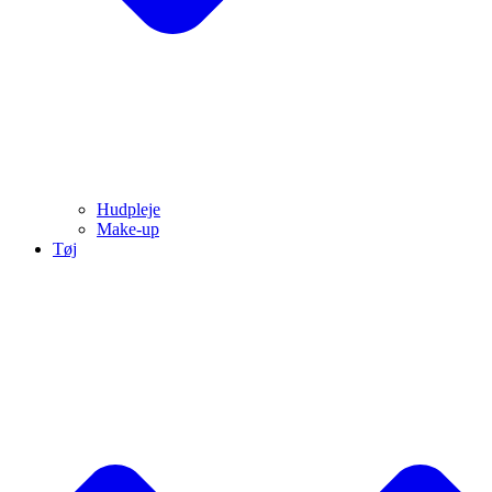
Hudpleje
Make-up
Tøj