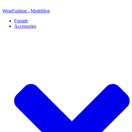
Videre
til
WearFashion - Modeblog
indhold
Forside
Accessories