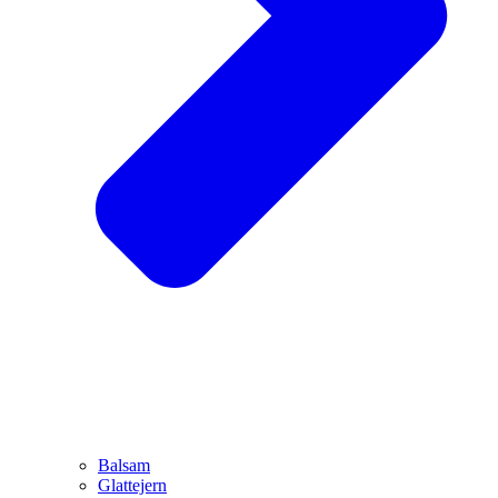
Balsam
Glattejern