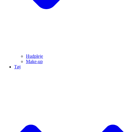
Hudpleje
Make-up
Tøj