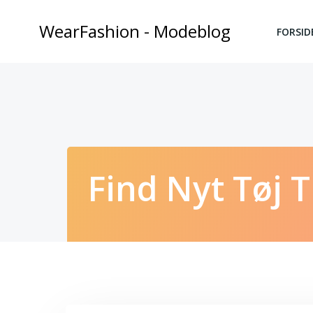
Videre
til
WearFashion - Modeblog
FORSID
indhold
Find Nyt Tøj