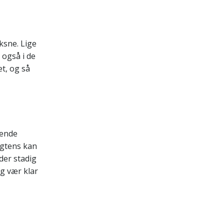
oksne. Lige
 også i de
t, og så
sende
sagtens kan
 der stadig
og vær klar