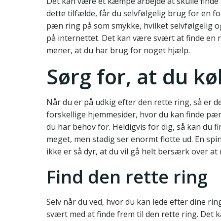
Det kan være et kæmpe arbejde at skulle finde n
dette tilfælde, får du selvfølgelig brug for en f
pæn ring på som smykke, hvilket selvfølgelig og
på internettet. Det kan være svært at finde en ri
mener, at du har brug for noget hjælp.
Sørg for, at du kø
Når du er på udkig efter den rette ring, så er d
forskellige hjemmesider, hvor du kan finde pæne
du har behov for. Heldigvis for dig, så kan du f
meget, men stadig ser enormt flotte ud. En spi
ikke er så dyr, at du vil gå helt bersærk over at
Find den rette ring
Selv når du ved, hvor du kan lede efter dine rin
svært med at finde frem til den rette ring. Det 