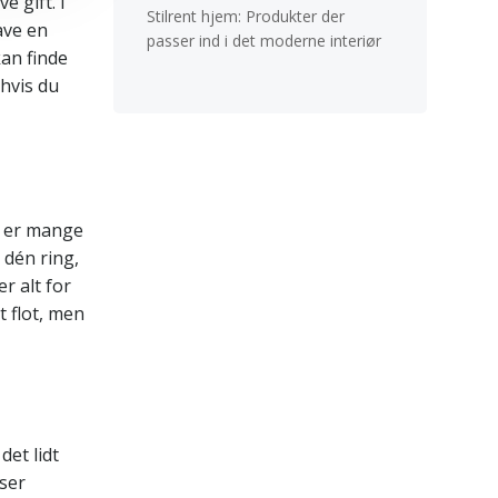
 gift. I
Stilrent hjem: Produkter der
have en
passer ind i det moderne interiør
kan finde
 hvis du
er er mange
 dén ring,
r alt for
 flot, men
det lidt
 ser