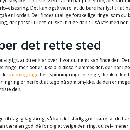
ye smykker. Det kan være, at du har planer om, at snart blive
orlovelsesring. Det kan også være, at du bare har lyst til at 
så er i orden. Der findes utallige forskellige ringe, som du 
ng, der passer til det, du skal bruge den til, så læs med her,
ber det rette sted
et vigtigt, at du er klar over, hvor du nemt kan finde den. D
 ringe, men det er ikke alle disse hjemmesider, der har lige
inde
spinningringe
her. Spinningringe er ringe, der ikke koste
nningring er perfekt at tage på som smykke, da den er meget
 miste den.
ge til dagligdagsbrug, så kan det stadig godt være, at du har 
kan være en god idé for dig at vælge den ring, du selv mener