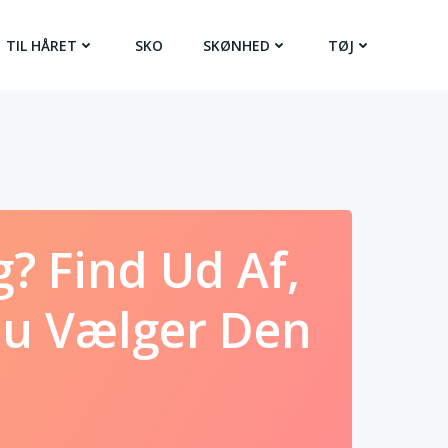
TIL HÅRET
SKO
SKØNHED
TØJ
? Find Ud Af,
Du Vælger Den