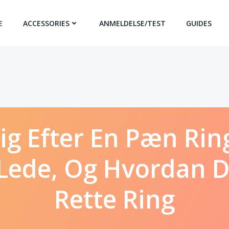
E
ACCESSORIES
ANMELDELSE/TEST
GUIDES
ig Efter En Pæn Ring
Lede, Og Hvordan 
Rette Ring