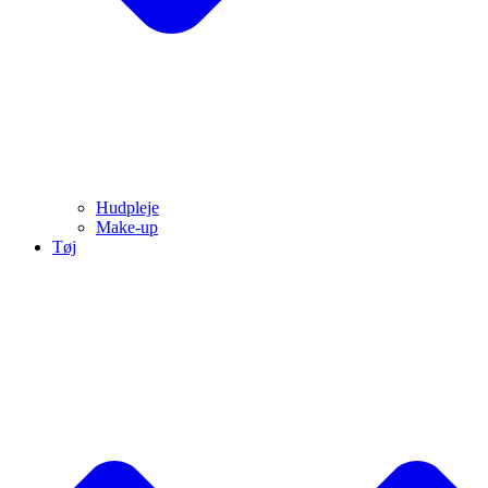
Hudpleje
Make-up
Tøj