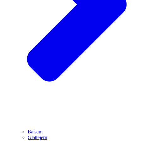
Balsam
Glattejern