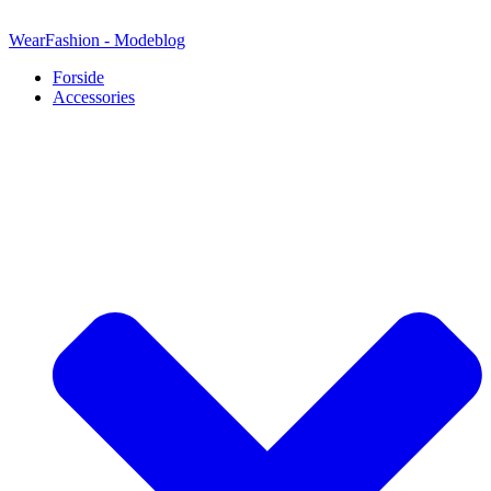
Videre
til
WearFashion - Modeblog
indhold
Forside
Accessories