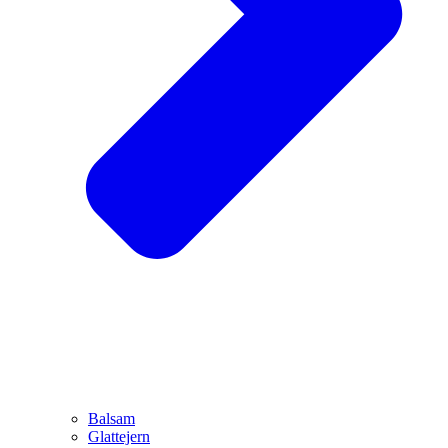
Balsam
Glattejern