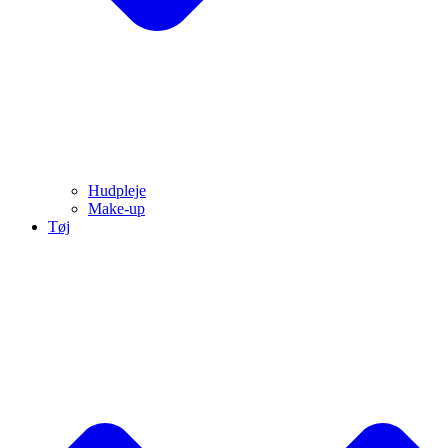
Hudpleje
Make-up
Tøj