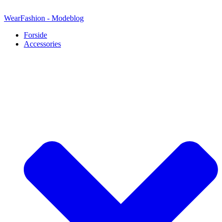
Videre
til
WearFashion - Modeblog
indhold
Forside
Accessories