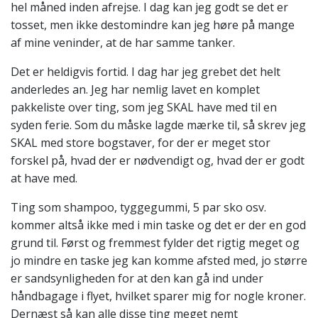
hel måned inden afrejse. I dag kan jeg godt se det er
tosset, men ikke destomindre kan jeg høre på mange
af mine veninder, at de har samme tanker.
Det er heldigvis fortid. I dag har jeg grebet det helt
anderledes an. Jeg har nemlig lavet en komplet
pakkeliste over ting, som jeg SKAL have med til en
syden ferie. Som du måske lagde mærke til, så skrev jeg
SKAL med store bogstaver, for der er meget stor
forskel på, hvad der er nødvendigt og, hvad der er godt
at have med.
Ting som shampoo, tyggegummi, 5 par sko osv.
kommer altså ikke med i min taske og det er der en god
grund til. Først og fremmest fylder det rigtig meget og
jo mindre en taske jeg kan komme afsted med, jo større
er sandsynligheden for at den kan gå ind under
håndbagage i flyet, hvilket sparer mig for nogle kroner.
Dernæst så kan alle disse ting meget nemt