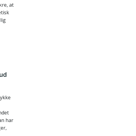
kre, at
tisk
lig
bud
tykke
ndet
an har
er,