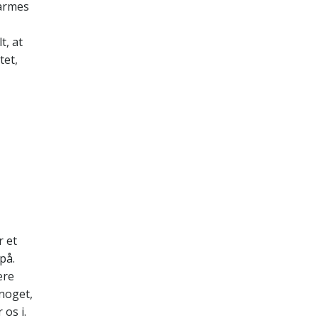
varmes
t, at
tet,
r et
på.
ere
 noget,
 os i.