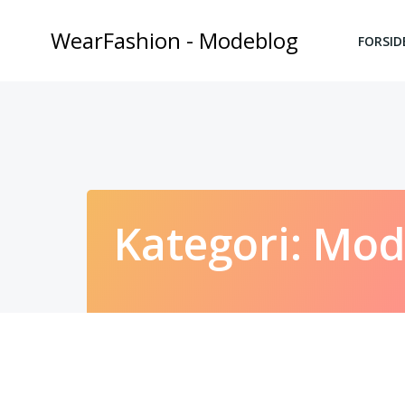
Videre
til
WearFashion - Modeblog
FORSID
indhold
Kategori:
Mod