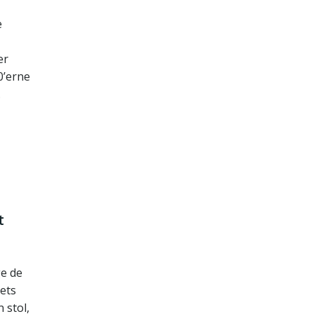
e
er
0’erne
.
t
ge de
mets
 stol,