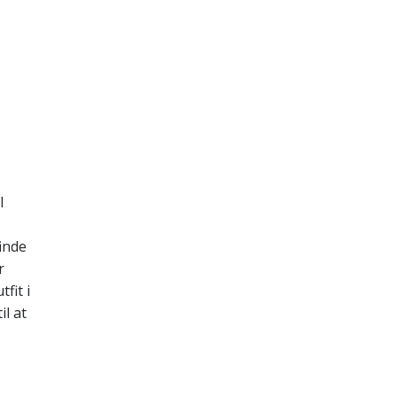
l
finde
r
fit i
l at