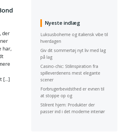
 Bond
Nyeste indlæg
, der
Luksusboheme og italiensk vibe til
nner
hverdagen
e har,
Giv dit sommertøj nyt liv med lag
dt
på lag
 mere
Casino-chic: Stilinspiration fra
spilleverdenens mest elegante
t […]
scener
Forbrugerbevidsthed er evnen til
at stoppe op og
Stilrent hjem: Produkter der
passer ind i det moderne interiør