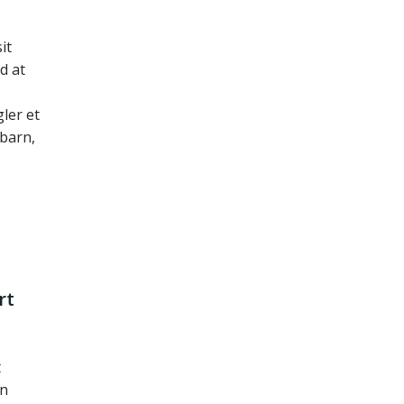
it
d at
ler et
 barn,
rt
t
on