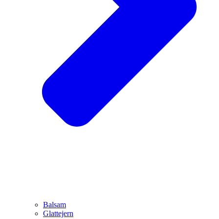
Balsam
Glattejern