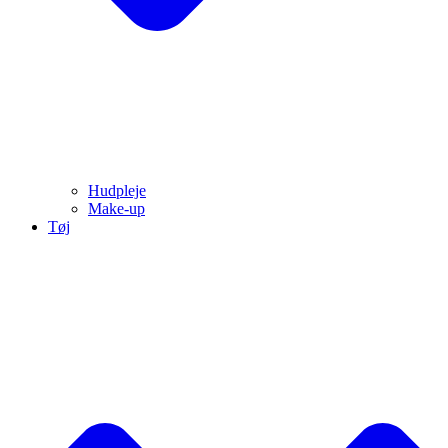
Hudpleje
Make-up
Tøj