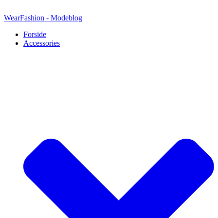
Videre
til
WearFashion - Modeblog
indhold
Forside
Accessories